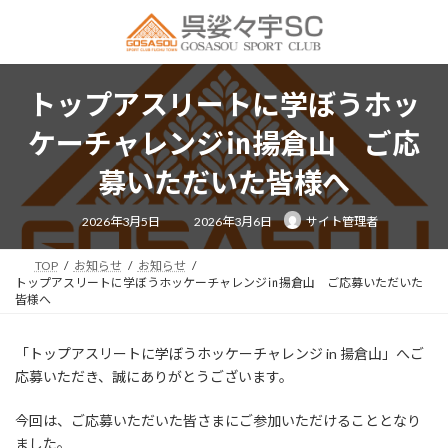
コ
ナ
ン
ビ
テ
ゲ
ン
ー
ツ
シ
トップアスリートに学ぼうホッ
へ
ョ
ス
ン
ケーチャレンジ㏌揚倉山 ご応
キ
に
ッ
移
募いただいた皆様へ
プ
動
最
2026年3月5日
2026年3月6日
サイト管理者
終
更
新
日
TOP
お知らせ
お知らせ
時
トップアスリートに学ぼうホッケーチャレンジ㏌揚倉山 ご応募いただいた
:
皆様へ
「トップアスリートに学ぼうホッケーチャレンジ in 揚倉山」へご
応募いただき、誠にありがとうございます。
今回は、ご応募いただいた皆さまにご参加いただけることとなり
ました。