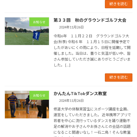
続きを読む
第３３回 秋のグラウンドゴルフ大会
お知らせ
2024年11月26日
令和6年 １１月２２日 グラウンドゴルフ大
会(秋季) 令和６年 １１月１５日に開催予定で
したがあいにくの雨により、日程を延期して開
催しました。当日は、曇りと気温が低い中、皆
さん参加していただき誠にありがとうございま
した。 […]
続きを読む
かんたんTikTokダンス教室
お知らせ
2024年11月26日
修道大学の体験実習生にスポーツ講座を企画、
運営をしていただきました。 近年携帯アプリで
若者を中心に流行っているダンスを踊り運動不
足の解消やお子さんやお孫さんとの会話の話題
になること間違いなし！一石二鳥！そんな教室