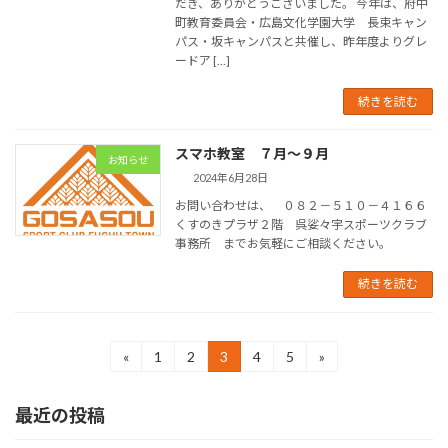
だき、ありがとうございました。 今年は、府中
町教育委員会・広島文化学園大学 長束キャン
パス・坂キャンパスと共催し、昨年度よりグレ
ードア […]
続きを読む
スマホ教室 ７月～９月
お知らせ
2024年6月28日
お問い合わせは、 ０８２－５１０－４１６６
くすのきプラザ２階 呉娑々宇スポーツクラブ
事務所 までお気軽にご相談ください。
続きを読む
投
«
1
2
3
4
5
»
固
固
固
固
固
定
定
定
定
定
稿
ペ
ペ
ペ
ペ
ペ
最近の投稿
ー
ー
ー
ー
ー
の
ジ
ジ
ジ
ジ
ジ