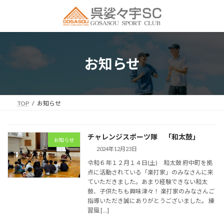
コ
ナ
ン
ビ
テ
ゲ
ン
ー
ツ
シ
へ
ョ
お知らせ
ス
ン
キ
に
ッ
移
プ
動
TOP
お知らせ
チャレンジスポーツ隊 「和太鼓」
お知らせ
2024年12月23日
令和６年１２月１４日(土) 和太鼓 府中町を拠
点に活動されている「楽打家」のみなさんに来
ていただきました。あまり経験できない和太
鼓、子供たちも興味津々！ 楽打家のみなさんご
指導いただき誠にありがとうございました。 練
習風 […]